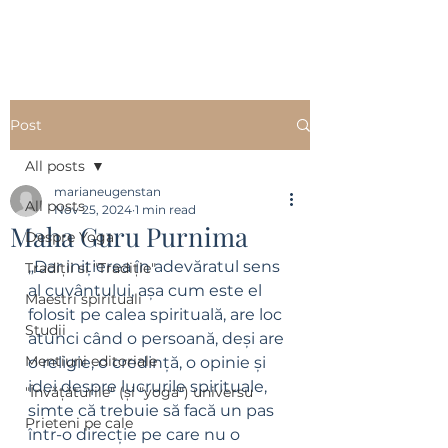
Post
All posts
marianeugenstan
All posts
Nov 25, 2024
1 min read
Maha Guru Purnima
Despre Yoga
„Dar inițierea în adevăratul sens 
Tradiții si "Tradiție"
al cuvântului, așa cum este el 
Maestri spirituali
folosit pe calea spirituală, are loc 
Studii
atunci când o persoană, deși are 
Mentiuni editoriale
o religie, o credință, o opinie și 
idei despre lucrurile spirituale, 
"Învățăturile" (și "yoga") universu
simte că trebuie să facă un pas 
Prieteni pe cale
într-o direcție pe care nu o 