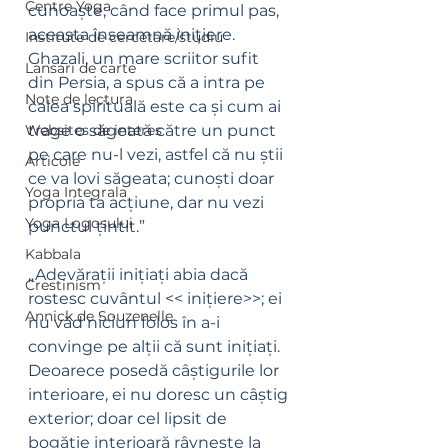
Centre Yoga
cunoaște; când face primul pas, 
aceasta înseamnă inițiere. 
Institute de cercetare/studiu
Ghazali, un mare scriitor sufit 
Lansari de carte
din Persia, a spus că a intra pe 
Note de lectura
calea spirituală este ca și cum ai 
Websites de interes
trage o săgeată către un punct 
pe care nu-l vezi, astfel că nu știi 
Articole
ce va lovi săgeata; cunoști doar 
Yoga Integrala
propria ta acțiune, dar nu vezi 
Yoga Logosului
punctul țintit.”
Kabbala
„Adevărații inițiați abia dacă 
Crestinism
rostesc cuvântul << inițiere>>; ei 
Annick de Souzenelle
nu văd niciun folos în a-i 
convinge pe alții că sunt inițiați. 
Deoarece posedă câștigurile lor 
interioare, ei nu doresc un câștig 
exterior; doar cel lipsit de 
bogăție interioară râvnește la 