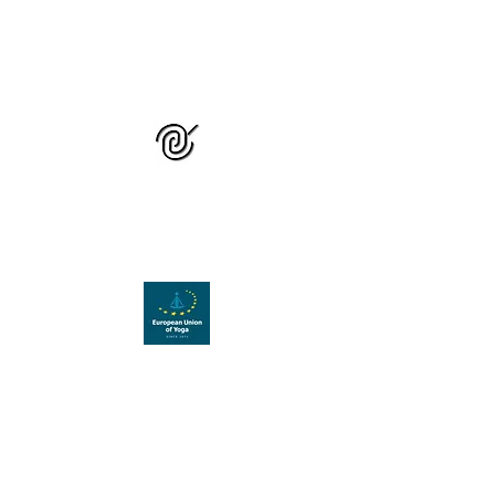
GRUPUL NAȚIONAL
DE STUDIU ȘI
PRACTICĂ YOGA
Organizație membră a
Uniunii Europene de Yoga