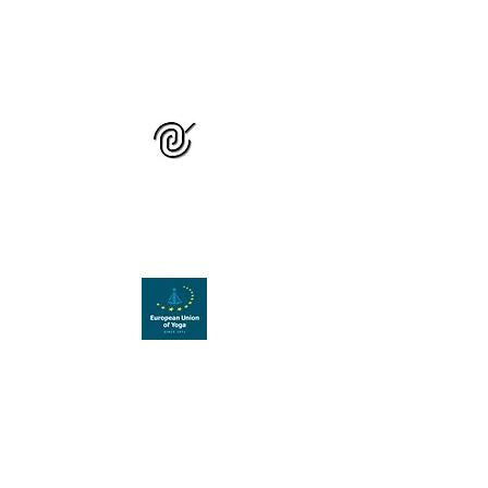
GRUPUL NAȚIONAL
DE STUDIU ȘI
PRACTICĂ YOGA
Organizație membră a
Uniunii Europene de Yoga