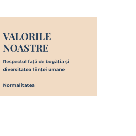
VALORILE
NOASTRE
Respectul față de bogăția și
diversitatea ființei umane
Normalitatea
Profesionalismul
Încrederea în practica noastră
Continuitatea efortului