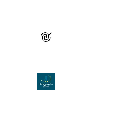
GRUPUL NAȚIONAL
DE STUDIU ȘI
PRACTICĂ YOGA
Organizație membră a
Uniunii Europene de Yoga