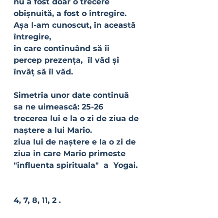
nu a fost doar o trecere 
obișnuită, a fost o întregire.
Așa l-am cunoscut, în această 
întregire,
în care continuând să îi 
percep prezența,  îl văd și 
învăț să îl văd.
Simetria unor date continuă 
sa ne uimească: 25-26
trecerea lui e la o zi de ziua de 
naștere a lui Mario.
ziua lui de naștere e la o zi de 
ziua in care Mario primeste 
"influenta spirituala"  a  Yogai. 
4, 7, 8, 11, 2 .