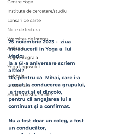
Centre Yoga
Institute de cercetare/studiu
Lansari de carte
Note de lectura
Websites de interes
25 noiembrie 2023 -  ziua 
Articole
introducerii in Yoga a  lui 
Mario;
Yoga Integrala
la a 61-a aniversare scriem 
Yoga Logosului
altfel?
Kabbala
Da, pentru că  Mihai, care i-a 
urmat la conducerea grupului, 
Crestinism
 a trecut și el dincolo,
Annick de Souzenelle
pentru că angajarea lui a 
continuat și a confirmat.
Nu a fost doar un coleg, a fost 
un conducător,