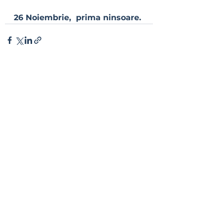
26 Noiembrie,  prima ninsoare.
See All
Recent Posts