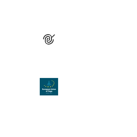
GRUPUL NAȚIONAL
DE STUDIU ȘI
PRACTICĂ YOGA
Organizație membră a
Uniunii Europene de Yoga