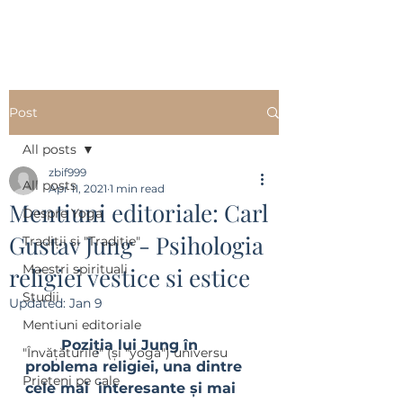
Post
All posts
zbif999
All posts
Apr 11, 2021
1 min read
Mentiuni editoriale: Carl
Despre Yoga
Gustav Jung - Psihologia
Tradiții si "Tradiție"
Maestri spirituali
religiei vestice si estice
Studii
Updated:
Jan 9
Mentiuni editoriale
Poziția lui Jung în 
"Învățăturile" (și "yoga") universu
problema religiei, una dintre 
Prieteni pe cale
cele mai  interesante și mai 