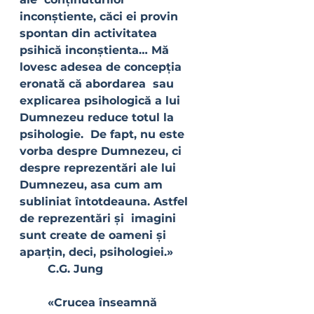
inconștiente, căci ei provin 
spontan din activitatea  
psihică inconștienta… Mă 
lovesc adesea de concepția 
eronată că abordarea  sau 
explicarea psihologică a lui 
Dumnezeu reduce totul la 
psihologie.  De fapt, nu este 
vorba despre Dumnezeu, ci 
despre reprezentări ale lui  
Dumnezeu, asa cum am 
subliniat întotdeauna. Astfel 
de reprezentări și  imagini 
sunt create de oameni și 
aparțin, deci, psihologiei.»
	C.G. Jung
 	«Crucea înseamnă 