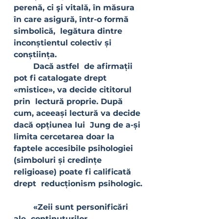
perenă, ci şi vitală, în măsura 
în care asigură, într-o formă 
simbolică,  legătura dintre 
inconștientul colectiv și 
conștiința.
	Dacă astfel  de afirmații 
pot fi catalogate drept 
«mistice», va decide cititorul 
prin  lectură proprie. După 
cum, aceeași lectură va decide 
dacă opțiunea lui  Jung de a-și 
limita cercetarea doar la 
faptele accesibile psihologiei  
(simboluri și credințe 
religioase) poate fi calificată 
drept  reducționism psihologic.
	«Zeii sunt personificări 
ale  conținuturilor 