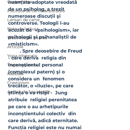
Centre Yoga
nuanțate adoptate vreodată 
de un psiholog, a trezit  
Institute de cercetare/studiu
numeroase discuții şi 
Lansari de carte
controverse. Teologii l-au 
Note de lectura
acuzat de  «psihologism», iar 
psihologii şi psihanaliștii de 
Websites de interes
«misticism».
Articole
	. Spre deosebire de Freud 
Yoga Integrala
- care deriva  religia din 
Yoga Logosului
inconștientul personal 
(complexul patern) şi o 
Kabbala
considera un  fenomen 
Crestinism
trecător, o «iluzie», pe care 
Annick de Souzenelle
știința o va risipi -  Jung 
atribuie  religiei perenitatea 
pe care o au arhetipurile 
inconștientului colectiv  din 
care derivă, adică eternitate. 
Funcția religiei este nu numai  