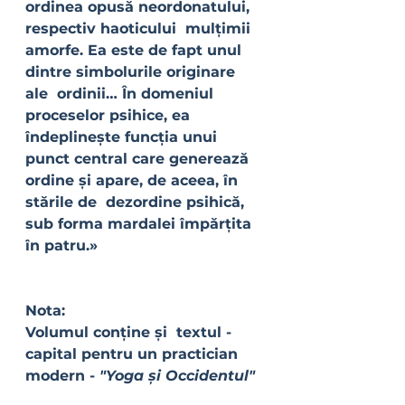
ordinea opusă neordonatului, 
respectiv haoticului  mulțimii 
amorfe. Ea este de fapt unul 
dintre simbolurile originare 
ale  ordinii… În domeniul 
proceselor psihice, ea 
îndeplinește funcția unui  
punct central care generează 
ordine și apare, de aceea, în 
stările de  dezordine psihică, 
sub forma mardalei împărțita 
în patru.»
Nota: 
Volumul conține și  textul - 
capital pentru un practician  
modern -
 "Yoga și Occidentul"