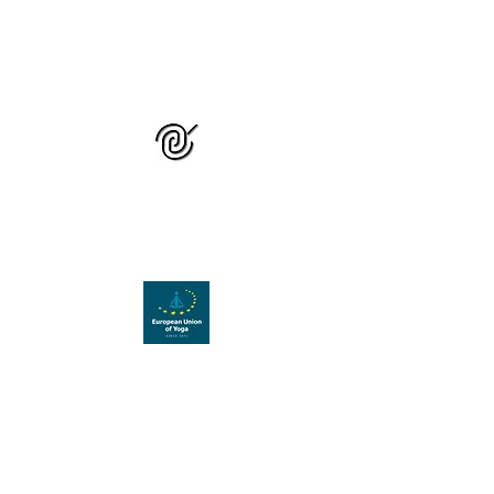
GRUPUL NAȚIONAL
DE STUDIU ȘI
PRACTICĂ YOGA
Organizație membră a
Uniunii Europene de Yoga