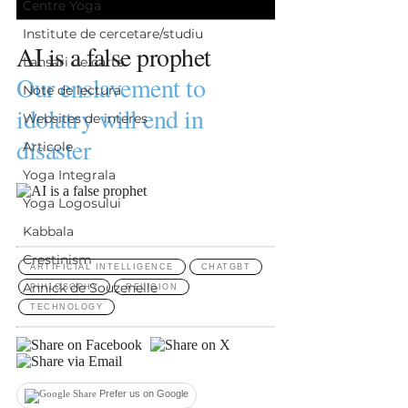
Centre Yoga
Institute de cercetare/studiu
Lansari de carte
Note de lectura
Websites de interes
Articole
Yoga Integrala
Yoga Logosului
Kabbala
Crestinism
Annick de Souzenelle