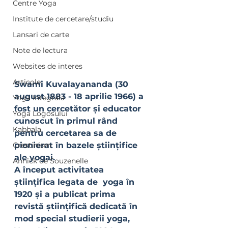
Centre Yoga
Institute de cercetare/studiu
Lansari de carte
Note de lectura
Websites de interes
Articole
Swami Kuvalayananda (30 
august 1883 - 18 aprilie 1966) a 
Yoga Integrala
fost un cercetător și educator 
Yoga Logosului
cunoscut în primul rând 
Kabbala
pentru cercetarea sa de 
Crestinism
pionierat în bazele științifice 
ale yogai. 
Annick de Souzenelle
A început activitatea 
științifica legata de  yoga în 
1920 și a publicat prima 
revistă științifică dedicată în 
mod special studierii yoga, 