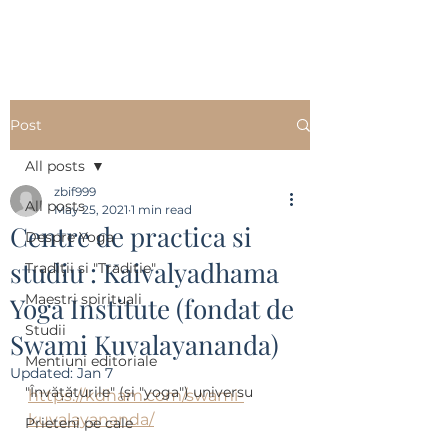
Post
All posts
zbif999
All posts
May 25, 2021
1 min read
Centre de practica si
Despre Yoga
studiu : Kaivalyadhama
Tradiții si "Tradiție"
Maestri spirituali
Yoga Institute (fondat de
Studii
Swami Kuvalayananda)
Mentiuni editoriale
Updated:
Jan 7
"Învățăturile" (și "yoga") universu
https://kdham.com/swami-
kuvalayananda/
Prieteni pe cale