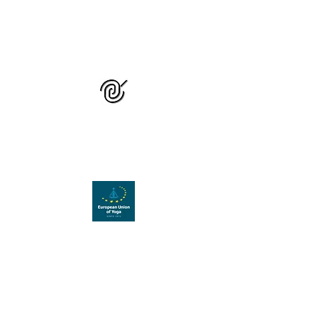
GRUPUL NAȚIONAL
DE STUDIU ȘI
PRACTICĂ YOGA
Organizație membră a
Uniunii Europene de Yoga