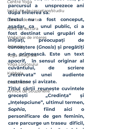
Centre Yoga
parcursul a  unsprezece ani 
Institute de cercetare/studiu
dupa Învierea sa.
Textul nu a fost conceput, 
Lansari de carte
așadar, ca  unul public, ci a 
Note de lectura
fost destinat unei grupări de 
Websites de interes
inițiați, preocupați de  
Articole
cunoaștere (
Gnosis
) și pregătiți 
s-o primească. Este un text  
Yoga Integrala
apocrif,  în sensul originar al 
Yoga Logosului
cuvântului, de scriere 
Kabbala
„rezervata” unei  audiente 
restrânse și avizate.
Crestinism
Titlul cărții reunește cuvintele 
Annick de Souzenelle
grecești  „Credința” și 
„Ințelepciune”, ultimul termen, 
Sophia
,  fiind aici o 
personificare de gen feminin, 
care parcurge un traseu  dificil, 