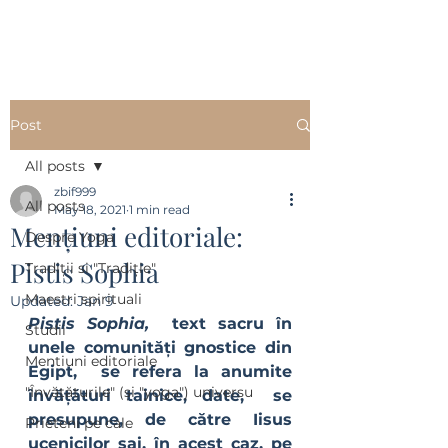
Post
All posts
zbif999
All posts
May 18, 2021
1 min read
Mențiuni editoriale:
Despre Yoga
Pistis Sophia
Tradiții si "Tradiție"
Maestri spirituali
Updated:
Jan 9
Pistis Sophia, 
 text sacru în 
Studii
unele comunități gnostice din  
Mentiuni editoriale
Egipt,  se refera la anumite 
"Învățăturile" (și "yoga") universu
învățături tainice, date,  se 
presupune, de către Iisus 
Prieteni pe cale
ucenicilor sai, în acest caz, pe 