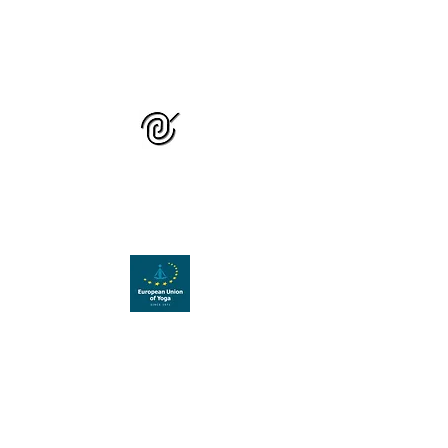
GRUPUL NAȚIONAL
DE STUDIU ȘI
PRACTICĂ YOGA
Organizație membră a
Uniunii Europene de Yoga