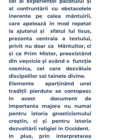
cel al experienței păcatului și 
al confruntării cu obstacolele  
inerente pe calea mântuirii, 
care apelează în mod repetat 
la ajutorul și  sfatul lui Iisus, 
prezenta centrala a textului, 
privit nu doar ca  Mântuitor, ci 
și ca Prim Mister, preexistând 
din veșnicie și având o  funcție 
cosmica, cel care dezvăluie 
discipolilor sai tainele divine.
Elemente  aparținând unei 
tradiții pierdute se contopesc 
în acest  document de 
importanta majora nu numai 
pentru istoria gnosticismului  
creștin, ci și pentru istoria 
dezvoltării religiei în Occident.
In plus, prin interpretarea   