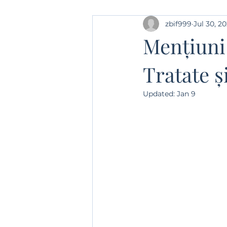
zbif999
Jul 30, 2
"Învățăturile" (și "yoga") univers
Mențiuni 
Tratate ș
Lansari de carte
Note de le
Updated:
Jan 9
Kabbala
Crestinism
A