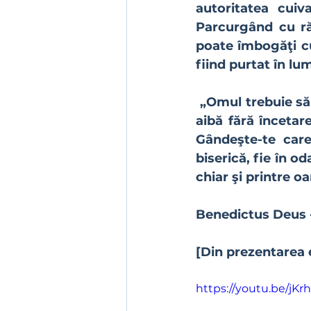
autoritatea cuiv
Parcurgând cu răb
poate îmbogăţi cu
fiind purtat în lu
 „Omul trebuie să-L vadă pe Dumnezeu în toate lucrurile şi să se deprindă să-L 
aibă fără încetare
Gândeşte-te care
biserică, fie în od
chiar şi printre o
Benedictus Deus -
[Din prezentarea e
https://youtu.be/jKr