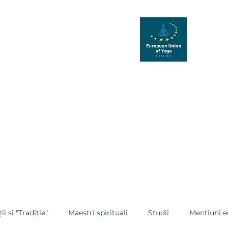
UDIU ȘI PRACTICĂ YOGA
i Europene de Yoga
 Moeciu
Școala Instructori
ERASMUS
Evenimente
More
ii si "Tradiție"
Maestri spirituali
Studii
Mentiuni e