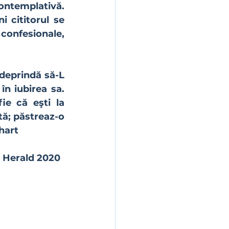
templativă.  
 cititorul se 
confesionale, 
n iubirea sa. 
e că eşti la 
tă; păstreaz-o 
art   
  Herald 2020