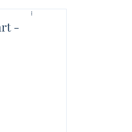
are/studiu
rt -
Yoga Logosului