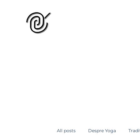
GRUPUL NAȚIONAL DE ST
Organizație membră a
Uniuni
ACASĂ
Scurt istoric
Fondator
Tabara de vara
All posts
Despre Yoga
Tradiț