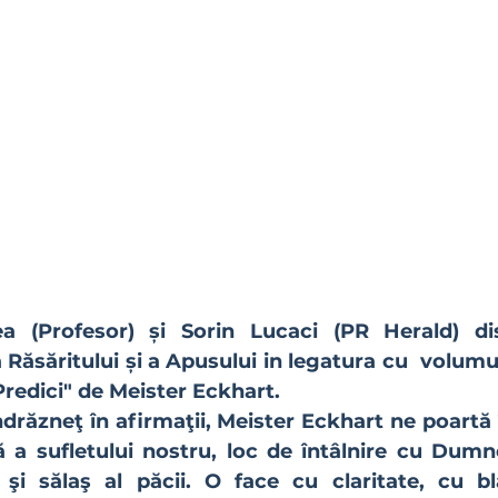
a (Profesor) și Sorin Lucaci (PR Herald) di
 Răsăritului și a Apusului in legatura cu  volumu
Predici" de Meister Eckhart. 
a sufletului nostru, loc de întâlnire cu Dumne
i şi sălaş al păcii. O face cu claritate, cu b