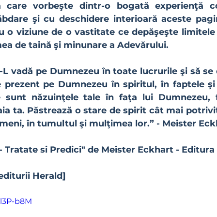
a care vorbeşte dintr-o bogată experienţă con
dare şi cu deschidere interioară aceste pagini
 o viziune de o vastitate ce depăşeşte limitele 
mea de taină şi minunare a Adevărului. 
 prezent pe Dumnezeu în spiritul, în faptele şi î
 sunt năzuinţele tale în faţa lui Dumnezeu, fi
aia ta. Păstrează o stare de spirit cât mai potrivi
ameni, în tumultul şi mulţimea lor.” - Meister Eckh
 Tratate si Predici" de Meister Eckhart - Editura
diturii Herald]
hl3P-b8M