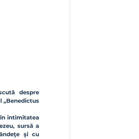
scută despre 
l „Benedictus 
zeu, sursă a 
lândeţe şi cu 