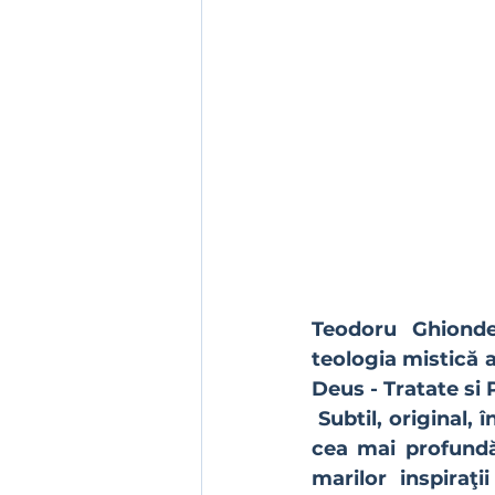
Teodoru Ghionde
teologia mistică a
Deus - Tratate si 
 Subtil, original, îndrăzneţ în afirmaţii, Meister Eckhart ne poartă în intimitatea 
cea mai profundă 
marilor inspiraţi